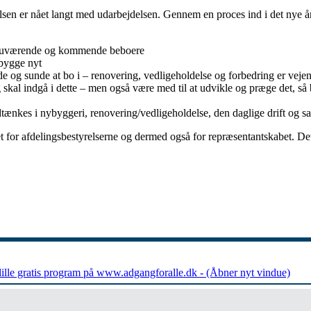
relsen er nået langt med udarbejdelsen. Gennem en proces ind i det nye å
or nuværende og kommende beboere
 bygge nyt
de og sunde at bo i – renovering, vedligeholdelse og forbedring er vejen
al indgå i dette – men også være med til at udvikle og præge det, så bo
tænkes i nybyggeri, renovering/vedligeholdelse, den daglige drift og s
et for afdelingsbestyrelserne og dermed også for repræsentantskabet. Det