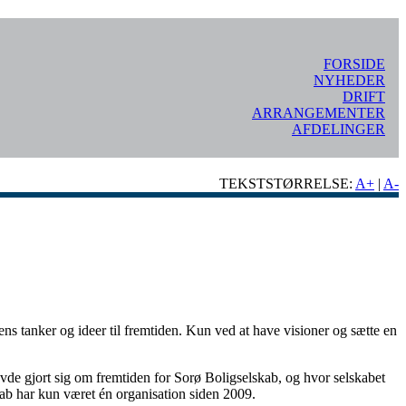
FORSIDE
NYHEDER
DRIFT
ARRANGEMENTER
AFDELINGER
TEKSTSTØRRELSE:
A+
|
A-
ens tanker og ideer til fremtiden. Kun ved at have visioner og sætte en
vde gjort sig om fremtiden for Sorø Boligselskab, og hvor selskabet
skab har kun været én organisation siden 2009.