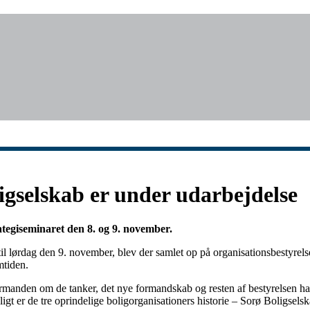
ligselskab er under udarbejdelse
ategiseminaret den 8. og 9. november.
il lørdag den 9. november, blev der samlet op på organisationsbestyrels
mtiden.
ormanden om de tanker, det nye formandskab og resten af bestyrelsen ha
eligt er de tre oprindelige boligorganisationers historie – Sorø Boligsel