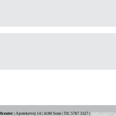
ftcenter
| Apotekervej 14 | 4180 Sorø | Tlf. 5787 3327 |
driftscenter@s