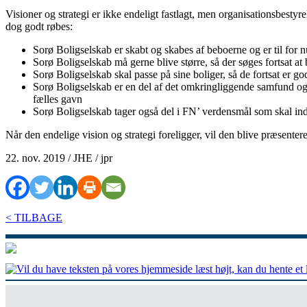
Visioner og strategi er ikke endeligt fastlagt, men organisationsbesty
dog godt røbes:
Sorø Boligselskab er skabt og skabes af beboerne og er til f
Sorø Boligselskab må gerne blive større, så der søges fortsat at
Sorø Boligselskab skal passe på sine boliger, så de fortsat er go
Sorø Boligselskab er en del af det omkringliggende samfund og sk
fælles gavn
Sorø Boligselskab tager også del i FN’ verdensmål som skal ind
Når den endelige vision og strategi foreligger, vil den blive præsenter
22. nov. 2019 / JHE / jpr
< TILBAGE