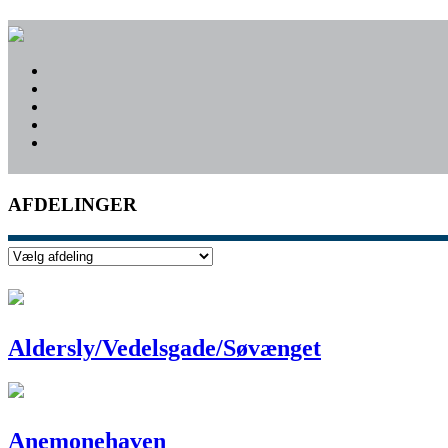
AFDELINGER
Aldersly/Vedelsgade/Søvænget
Anemonehaven