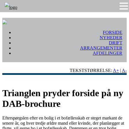
FORSIDE
NYHEDER
DRIFT
ARRANGEMENTER
AFDELINGER
TEKSTSTØRRELSE:
A+
|
A-
Trianglen pryder forside på ny
DAB-brochure
Efterspørgslen efter en bolig i et bofællesskab er steget markant de
senere år, og hver tredje ældre mand eller kvinde, der planlægger at
flytte, vil gerne bo i et bofællesskab. Drømmen er en tryg bolig,