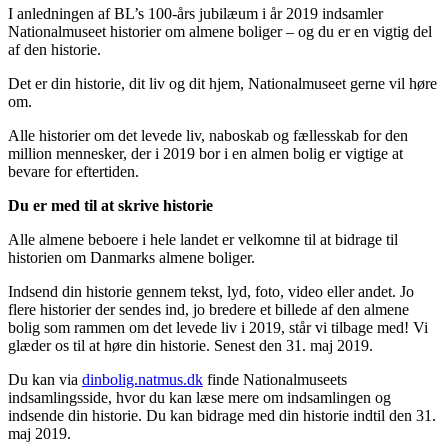
I anledningen af BL’s 100-års jubilæum i år 2019 indsamler
Nationalmuseet historier om almene boliger – og du er en vigtig del
af den historie.
Det er din historie, dit liv og dit hjem, Nationalmuseet gerne vil høre
om.
Alle historier om det levede liv, naboskab og fællesskab for den
million mennesker, der i 2019 bor i en almen bolig er vigtige at
bevare for eftertiden.
Du er med til at skrive historie
Alle almene beboere i hele landet er velkomne til at bidrage til
historien om Danmarks almene boliger.
Indsend din historie gennem tekst, lyd, foto, video eller andet. Jo
flere historier der sendes ind, jo bredere et billede af den almene
bolig som rammen om det levede liv i 2019, står vi tilbage med! Vi
glæder os til at høre din historie. Senest den 31. maj 2019.
Du kan via
dinbolig.natmus.dk
finde Nationalmuseets
indsamlingsside, hvor du kan læse mere om indsamlingen og
indsende din historie. Du kan bidrage med din historie indtil den 31.
maj 2019.