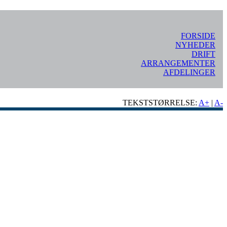
FORSIDE
NYHEDER
DRIFT
ARRANGEMENTER
AFDELINGER
TEKSTSTØRRELSE:
A+
|
A-