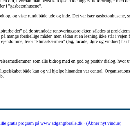
en om, hvordan man bedst kan løse Afdelings 6’ udfordringer med dels, at
er i ”gasbetonhusene”.
dt op, og viste rundt både ude og inde. Det var især gasbetonhusene, s
apirarbejdet” på de strandede renoveringsprojekter, således at projekter
 på mange forskellige måder, men sådan at en løsning ikke står i vejen
e ejendomme, hvor ”klimaskærmen” (tag, facade, døre og vinduer) har hø
relsesmedlemmer, som alle bidrog med en god og positiv dialog, hvor u
oligselskabet både kan og vil hjælpe hinanden var central. Organisations
ab.