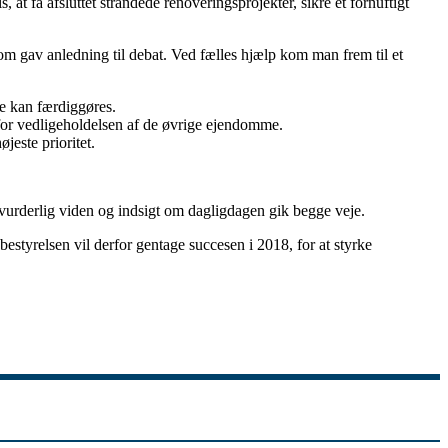
 få afsluttet strandede renoveringsprojekter, sikre et fornuftigt
om gav anledning til debat. Ved fælles hjælp kom man frem til et
ne kan færdiggøres.
 for vedligeholdelsen af de øvrige ejendomme.
jeste prioritet.
vurderlig viden og indsigt om dagligdagen gik begge veje.
bestyrelsen vil derfor gentage succesen i 2018, for at styrke