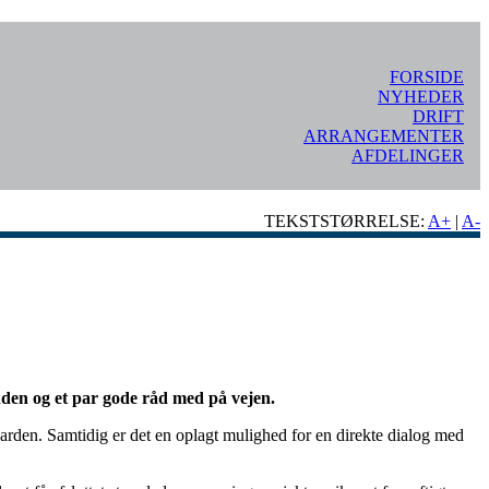
FORSIDE
NYHEDER
DRIFT
ARRANGEMENTER
AFDELINGER
TEKSTSTØRRELSE:
A+
|
A-
anden og et par gode råd med på vejen.
darden. Samtidig er det en oplagt mulighed for en direkte dialog med