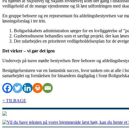
På hjørnet af Skjoldvej og Skjalm Hvidesvej kom der gang i diskussion
vedligehold af de mange ejendomme og få løst udfordringen med skad
En gruppe beboere og en repræsentant fra afdelingsbestyrelsen var mø
løsningsforslag i tre trin.
Boligselskabets administration sørger for en lovliggørelse af ”p
Gasbetonhusene behandles som et særligt projekt, der kan løses
Der udarbejdes en prioriteret vedligeholdelsesplan for de øvrig
Det virker – vi gør det igen
Undervejs på turen mødte bestyrelsen flere beboere og afdelingsbesty
Besigtigelsesturen var en fantastisk succes, hvor tanken om at alle i b
samarbejdet og forståelsen for hinandens dagligdag i Sorø Boligselsk
< TILBAGE