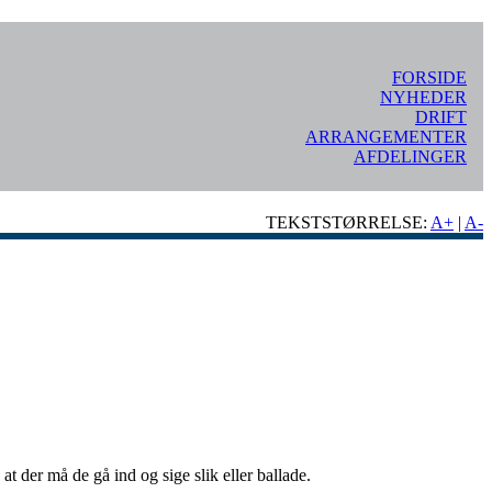
FORSIDE
NYHEDER
DRIFT
ARRANGEMENTER
AFDELINGER
TEKSTSTØRRELSE:
A+
|
A-
 der må de gå ind og sige slik eller ballade.