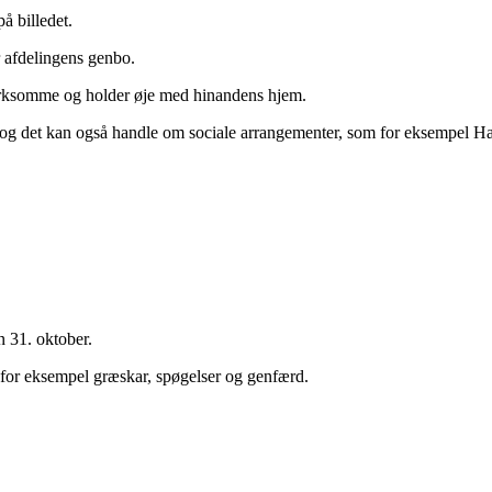
å billedet.
r afdelingens genbo.
mærksomme og holder øje med hinandens hjem.
og det kan også handle om sociale arrangementer, som for eksempel Ha
n 31. oktober.
d for eksempel græskar, spøgelser og genfærd.