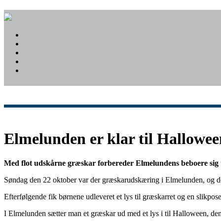
Elmelunden er klar til Hallowee
Med flot udskårne græskar forbereder Elmelundens beboere sig t
Søndag den 22 oktober var der græskarudskæring i Elmelunden, og de
Efterfølgende fik børnene udleveret et lys til græskarret og en slikpose
I Elmelunden sætter man et græskar ud med et lys i til Halloween, den