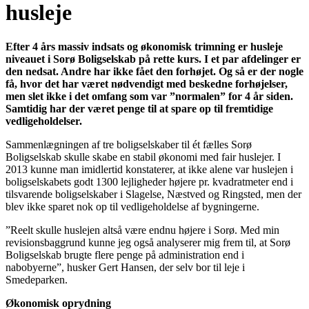
husleje
Efter 4 års massiv indsats og økonomisk trimning er husleje
niveauet i Sorø Boligselskab på rette kurs. I et par afdelinger er
den nedsat. Andre har ikke fået den forhøjet. Og så er der nogle
få, hvor det har været nødvendigt med beskedne forhøjelser,
men slet ikke i det omfang som var ”normalen” for 4 år siden.
Samtidig har der været penge til at spare op til fremtidige
vedligeholdelser.
Sammenlægningen af tre boligselskaber til ét fælles Sorø
Boligselskab skulle skabe en stabil økonomi med fair huslejer. I
2013 kunne man imidlertid konstaterer, at ikke alene var huslejen i
boligselskabets godt 1300 lejligheder højere pr. kvadratmeter end i
tilsvarende boligselskaber i Slagelse, Næstved og Ringsted, men der
blev ikke sparet nok op til vedligeholdelse af bygningerne.
”Reelt skulle huslejen altså være endnu højere i Sorø. Med min
revisionsbaggrund kunne jeg også analyserer mig frem til, at Sorø
Boligselskab brugte flere penge på administration end i
nabobyerne”, husker Gert Hansen, der selv bor til leje i
Smedeparken.
Økonomisk oprydning