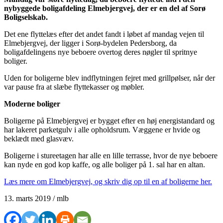
nybyggede boligafdeling Elmebjergvej, der er en del af Sorø
Boligselskab.
Det ene flyttelæs efter det andet fandt i løbet af mandag vejen til
Elmebjergvej, der ligger i Sorø-bydelen Pedersborg, da
boligafdelingens nye beboere overtog deres nøgler til spritnye
boliger.
Uden for boligerne blev indflytningen fejret med grillpølser, når der
var pause fra at slæbe flyttekasser og møbler.
Moderne boliger
Boligerne på Elmebjergvej er bygget efter en høj energistandard og
har lakeret parketgulv i alle opholdsrum. Væggene er hvide og
beklædt med glasvæv.
Boligerne i stureetagen har alle en lille terrasse, hvor de nye beboere
kan nyde en god kop kaffe, og alle boliger på 1. sal har en altan.
Læs mere om Elmebjergvej, og skriv dig op til en af boligerne her.
13. marts 2019 / mlb