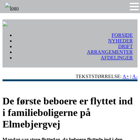
FORSIDE
NYHEDER
DRIFT
ARRANGEMENTER
AFDELINGER
TEKSTSTØRRELSE:
A+
|
A-
De første beboere er flyttet ind
i familieboligerne på
Elmebjergvej
Mandag var store flyttedag, da beboere flyttede ind i den