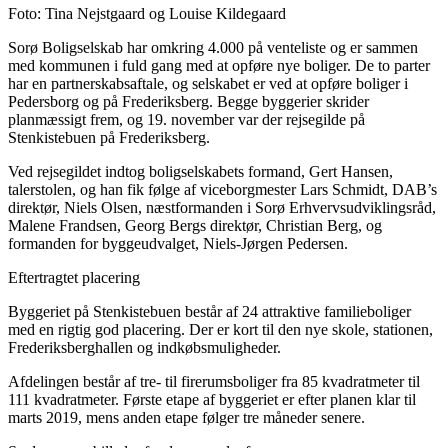
Foto: Tina Nejstgaard og Louise Kildegaard
Sorø Boligselskab har omkring 4.000 på venteliste og er sammen
med kommunen i fuld gang med at opføre nye boliger. De to parter
har en partnerskabsaftale, og selskabet er ved at opføre boliger i
Pedersborg og på Frederiksberg. Begge byggerier skrider
planmæssigt frem, og 19. november var der rejsegilde på
Stenkistebuen på Frederiksberg.
Ved rejsegildet indtog boligselskabets formand, Gert Hansen,
talerstolen, og han fik følge af viceborgmester Lars Schmidt, DAB’s
direktør, Niels Olsen, næstformanden i Sorø Erhvervsudviklingsråd,
Malene Frandsen, Georg Bergs direktør, Christian Berg, og
formanden for byggeudvalget, Niels-Jørgen Pedersen.
Eftertragtet placering
Byggeriet på Stenkistebuen består af 24 attraktive familieboliger
med en rigtig god placering. Der er kort til den nye skole, stationen,
Frederiksberghallen og indkøbsmuligheder.
Afdelingen består af tre- til firerumsboliger fra 85 kvadratmeter til
111 kvadratmeter. Første etape af byggeriet er efter planen klar til
marts 2019, mens anden etape følger tre måneder senere.