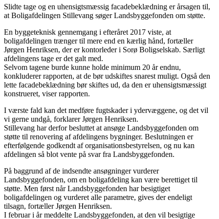
Slidte tage og en uhensigtsmæssig facadebeklædning er årsagen til,
at Boligafdelingen Stillevang søger Landsbyggefonden om støtte.
En byggeteknisk gennemgang i efteråret 2017 viste, at
boligafdelingen trænger til mere end en kærlig hånd, fortæller
Jørgen Henriksen, der er kontorleder i Sorø Boligselskab. Særligt
afdelingens tage er det galt med.
Selvom tagene burde kunne holde minimum 20 år endnu,
konkluderer rapporten, at de bør udskiftes snarest muligt. Også den
lette facadebeklædning bør skiftes ud, da den er uhensigtsmæssigt
konstrueret, viser rapporten.
I værste fald kan det medføre fugtskader i ydervæggene, og det vil
vi gerne undgå, forklarer Jørgen Henriksen.
Stillevang har derfor besluttet at ansøge Landsbyggefonden om
støtte til renovering af afdelingens bygninger. Beslutningen er
efterfølgende godkendt af organisationsbestyrelsen, og nu kan
afdelingen så blot vente på svar fra Landsbyggefonden.
På baggrund af de indsendte ansøgninger vurderer
Landsbyggefonden, om en boligafdeling kan være berettiget til
støtte. Men først når Landsbyggefonden har besigtiget
boligafdelingen og vurderet alle parametre, gives der endeligt
tilsagn, fortæller Jørgen Henriksen.
I februar i år meddelte Landsbyggefonden, at den vil besigtige