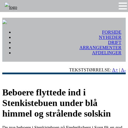
FORSIDE
NYHEDER
DRIFT
ARRANGEMENTER
AFDELINGER
TEKSTSTØRRELSE:
A+
|
A-
Beboere flyttede ind i
Stenkistebuen under blå
himmel og strålende solskin
De nye beboere i Stenkistebuen på Frederiksberg i Sorø fik en god