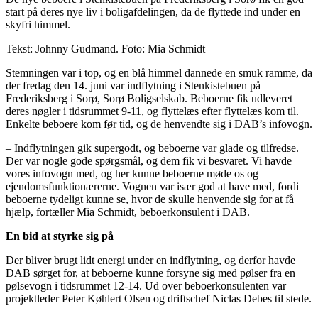
start på deres nye liv i boligafdelingen, da de flyttede ind under en
skyfri himmel.
Tekst: Johnny Gudmand. Foto: Mia Schmidt
Stemningen var i top, og en blå himmel dannede en smuk ramme, da
der fredag den 14. juni var indflytning i Stenkistebuen på
Frederiksberg i Sorø, Sorø Boligselskab. Beboerne fik udleveret
deres nøgler i tidsrummet 9-11, og flyttelæs efter flyttelæs kom til.
Enkelte beboere kom før tid, og de henvendte sig i DAB’s infovogn.
– Indflytningen gik supergodt, og beboerne var glade og tilfredse.
Der var nogle gode spørgsmål, og dem fik vi besvaret. Vi havde
vores infovogn med, og her kunne beboerne møde os og
ejendomsfunktionærerne. Vognen var især god at have med, fordi
beboerne tydeligt kunne se, hvor de skulle henvende sig for at få
hjælp, fortæller Mia Schmidt, beboerkonsulent i DAB.
En bid at styrke sig på
Der bliver brugt lidt energi under en indflytning, og derfor havde
DAB sørget for, at beboerne kunne forsyne sig med pølser fra en
pølsevogn i tidsrummet 12-14. Ud over beboerkonsulenten var
projektleder Peter Køhlert Olsen og driftschef Niclas Debes til stede.