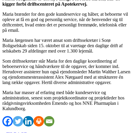
kigger forbi driftscenteret på Apotekervej.
Maria brænder for den gode kundeservice og håber, at beboerne vil
opleve at få en god og personlig service, når de henvender sig til
driftcentret, hvad enten det er personligt fremmøde, telefonisk eller
på email.
Maria Jørgensen har været ansat som driftssekretær i Sorø
Boligselskab siden 15. oktober til at varetage den daglige drift af
selskabets 29 afdelinger med over 1.300 lejemål.
Som driftssekretær står Maria for den daglige koordinering af
beboerservice og håndværkere til de opgaver, der kommer ind.
Herudover assisterer hun også ejendomsleder Martin Walther Larsen
og ejendomsmesterassistent Alex Nørgaard med at strukturere én
lang række opgaver. Hertil diverse administrative opgaver.
Maria har masser af erfaring med både kundeservice og
administration, senest som projektkoordinator og projektleder hos
rådgivningsvirksomheden Emendo og hos NNE Pharmaplan i
Kalundborg.