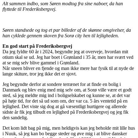
Alt sammen indbo, som Søren modtog fra sine naboer, da han
flyttede til Frederiksbergvej.
Søren standsede og tog et par billeder af de skønne omgivelser, da
han cyklede gennem skoven fra Sorø city hen til lejligheden.
En god start på Frederiksbergvej
Da jeg fyldte 60 år i 2024, begyndte jeg at overveje, hvordan mit
otium skal se ud. Jeg har boet i Grønland i 35 år, men har svært ved
at se mig selv blive gammel i Grønland.
Når sneen bliver en fjende og man ikke mere har fysik til at nyde de
lange skiture, tror jeg ikke det er sjovt.
Jeg begyndte derfor at sondere terrænet for at finde en bolig i
Danmark og blev enig med mig selv om, at Sorø ville være et godt
sted, så jeg meldte mig ind i boligselskabet og kunne se, at det var
på høje tid, for det så ud som om, der var ca. 5 års ventetid på en
lejlighed. Det viste sig dog at gå væsentligt hurtigere og allerede
sidste år fik jeg tilbudt en lejlighed på Frederiksbergvej og jeg fik
den sandelig.
Det kom lidt bag på mig, men heldigvis kan jeg beholde mit lille hus
i Nuuk, så jeg kan bo begge steder og øve mig i at blive dansker