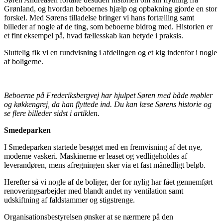
Grønland, og hvordan beboernes hjælp og opbakning gjorde en stor
forskel. Med Sørens tilladelse bringer vi hans fortælling samt
billeder af nogle af de ting, som beboerne bidrog med. Historien er
et fint eksempel på, hvad fællesskab kan betyde i praksis.
Sluttelig fik vi en rundvisning i afdelingen og et kig indenfor i nogle
af boligerne.
Beboerne på Frederiksbergvej har hjulpet Søren med både møbler
og køkkengrej, da han flyttede ind. Du kan læse Sørens historie og
se flere billeder sidst i artiklen.
Smedeparken
I Smedeparken startede besøget med en fremvisning af det nye,
moderne vaskeri. Maskinerne er leaset og vedligeholdes af
leverandøren, mens afregningen sker via et fast månedligt beløb.
Herefter så vi nogle af de boliger, der for nylig har fået gennemført
renoveringsarbejder med blandt andet ny ventilation samt
udskiftning af faldstammer og stigstrenge.
Organisationsbestyrelsen ønsker at se nærmere på den