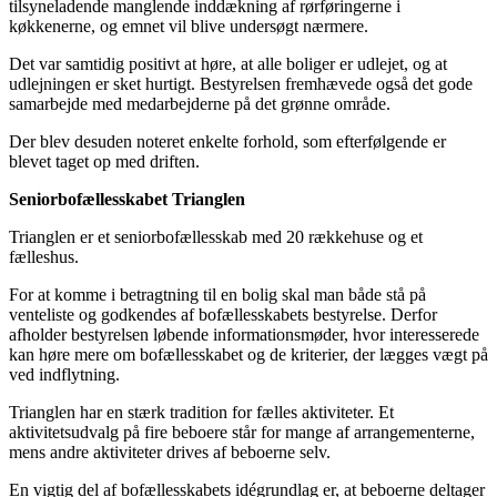
tilsyneladende manglende inddækning af rørføringerne i
køkkenerne, og emnet vil blive undersøgt nærmere.
Det var samtidig positivt at høre, at alle boliger er udlejet, og at
udlejningen er sket hurtigt. Bestyrelsen fremhævede også det gode
samarbejde med medarbejderne på det grønne område.
Der blev desuden noteret enkelte forhold, som efterfølgende er
blevet taget op med driften.
Seniorbofællesskabet Trianglen
Trianglen er et seniorbofællesskab med 20 rækkehuse og et
fælleshus.
For at komme i betragtning til en bolig skal man både stå på
venteliste og godkendes af bofællesskabets bestyrelse. Derfor
afholder bestyrelsen løbende informationsmøder, hvor interesserede
kan høre mere om bofællesskabet og de kriterier, der lægges vægt på
ved indflytning.
Trianglen har en stærk tradition for fælles aktiviteter. Et
aktivitetsudvalg på fire beboere står for mange af arrangementerne,
mens andre aktiviteter drives af beboerne selv.
En vigtig del af bofællesskabets idégrundlag er, at beboerne deltager