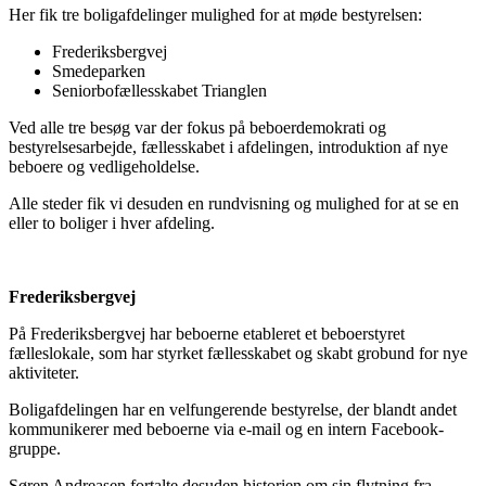
Her fik tre boligafdelinger mulighed for at møde bestyrelsen:
Frederiksbergvej
Smedeparken
Seniorbofællesskabet Trianglen
Ved alle tre besøg var der fokus på beboerdemokrati og
bestyrelsesarbejde, fællesskabet i afdelingen, introduktion af nye
beboere og vedligeholdelse.
Alle steder fik vi desuden en rundvisning og mulighed for at se en
eller to boliger i hver afdeling.
Frederiksbergvej
På Frederiksbergvej har beboerne etableret et beboerstyret
fælleslokale, som har styrket fællesskabet og skabt grobund for nye
aktiviteter.
Boligafdelingen har en velfungerende bestyrelse, der blandt andet
kommunikerer med beboerne via e-mail og en intern Facebook-
gruppe.
Søren Andreasen fortalte desuden historien om sin flytning fra