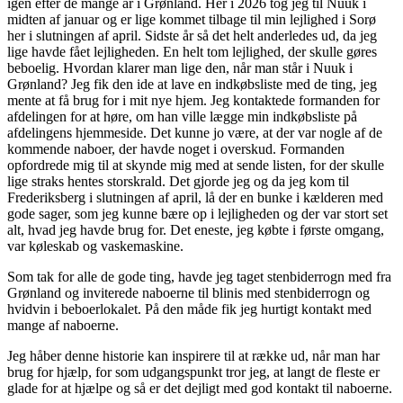
igen efter de mange år i Grønland. Her i 2026 tog jeg til Nuuk i
midten af januar og er lige kommet tilbage til min lejlighed i Sorø
her i slutningen af april. Sidste år så det helt anderledes ud, da jeg
lige havde fået lejligheden. En helt tom lejlighed, der skulle gøres
beboelig. Hvordan klarer man lige den, når man står i Nuuk i
Grønland? Jeg fik den ide at lave en indkøbsliste med de ting, jeg
mente at få brug for i mit nye hjem. Jeg kontaktede formanden for
afdelingen for at høre, om han ville lægge min indkøbsliste på
afdelingens hjemmeside. Det kunne jo være, at der var nogle af de
kommende naboer, der havde noget i overskud. Formanden
opfordrede mig til at skynde mig med at sende listen, for der skulle
lige straks hentes storskrald. Det gjorde jeg og da jeg kom til
Frederiksberg i slutningen af april, lå der en bunke i kælderen med
gode sager, som jeg kunne bære op i lejligheden og der var stort set
alt, hvad jeg havde brug for. Det eneste, jeg købte i første omgang,
var køleskab og vaskemaskine.
Som tak for alle de gode ting, havde jeg taget stenbiderrogn med fra
Grønland og inviterede naboerne til blinis med stenbiderrogn og
hvidvin i beboerlokalet. På den måde fik jeg hurtigt kontakt med
mange af naboerne.
Jeg håber denne historie kan inspirere til at række ud, når man har
brug for hjælp, for som udgangspunkt tror jeg, at langt de fleste er
glade for at hjælpe og så er det dejligt med god kontakt til naboerne.